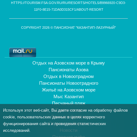
HTTPS://TOURISM.FSA.GOV.RU/RU/RESORTS/HOTELS/B9966920-C9D3-
11F0-8E15-71DA0D315CF1/ABOUT-RESORT
COPYRIGHT 2026 © ПАНСИОНАТ "КАЗАНТИП-ЛАЗУРНЫЙ"
Отдых на Азовском море в Крыму
Пансионаты Азова
Отдых в Новоотрадном
Пансионаты Новоотрадного
Жильё на Азовском море
Мыс Казантип
Песчаный пляж
Снять номер
Используя этот веб-сайт, Вы даете согласие на обработку файлов
Ленинский район
cookie, пользовательских данных в целях корректного
Отдых под Керчью
функционирования сайта и проведения статистических
Новости
исследований.
Полезная инфо