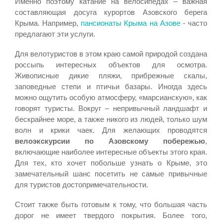
Именно поэтому катание на велосипедах – важная
составляющая досуга курортов Азовского берега
Крыма. Например,
пансионаты Крыма на Азове
- часто
предлагают эти услуги.
Для велотуристов в этом краю самой природой создана
россыпь интересных объектов для осмотра.
Живописные дикие пляжи, прибрежные скалы,
заповедные степи и птичьи базары. Иногда здесь
можно ощутить особую атмосферу, «марсианскую», как
говорят туристы. Вокруг – непривычный ландшафт и
бескрайнее море, а также никого из людей, только шум
волн и крики чаек. Для желающих проводятся
велоэкскурсии по Азовскому побережью
,
включающие наиболее интересные объекты этого края.
Для тех, кто хочет побольше узнать о Крыме, это
замечательный шанс посетить не самые привычные
для туристов достопримечательности.
Стоит также быть готовым к тому, что большая часть
дорог не имеет твердого покрытия. Более того,