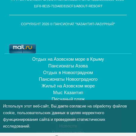
11F0-8E15-71DA0D315CF1/ABOUT-RESORT
COPYRIGHT 2026 © ПАНСИОНАТ "КАЗАНТИП-ЛАЗУРНЫЙ"
Отдых на Азовском море в Крыму
Пансионаты Азова
Отдых в Новоотрадном
Пансионаты Новоотрадного
Жильё на Азовском море
Мыс Казантип
Песчаный пляж
Снять номер
Используя этот веб-сайт, Вы даете согласие на обработку файлов
Ленинский район
cookie, пользовательских данных в целях корректного
Отдых под Керчью
функционирования сайта и проведения статистических
Новости
исследований.
Полезная инфо