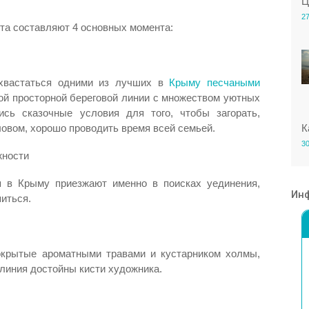
Ц
27
та составляют 4 основных момента:
охвастаться одними из лучших в
Крыму песчаными
той просторной береговой линии с множеством уютных
сь сказочные условия для того, чтобы загорать,
К
ловом, хорошо проводить время всей семьей.
30
жности
я в Крыму приезжают именно в поисках уединения,
Ин
иться.
окрытые ароматными травами и кустарником холмы,
линия достойны кисти художника.