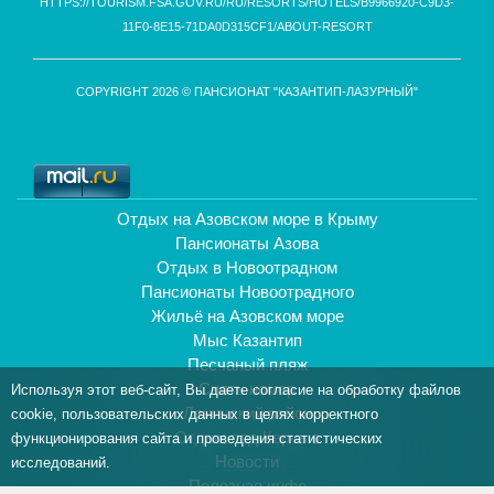
HTTPS://TOURISM.FSA.GOV.RU/RU/RESORTS/HOTELS/B9966920-C9D3-
11F0-8E15-71DA0D315CF1/ABOUT-RESORT
COPYRIGHT 2026 © ПАНСИОНАТ "КАЗАНТИП-ЛАЗУРНЫЙ"
Отдых на Азовском море в Крыму
Пансионаты Азова
Отдых в Новоотрадном
Пансионаты Новоотрадного
Жильё на Азовском море
Мыс Казантип
Песчаный пляж
Снять номер
Используя этот веб-сайт, Вы даете согласие на обработку файлов
Ленинский район
cookie, пользовательских данных в целях корректного
Отдых под Керчью
функционирования сайта и проведения статистических
Новости
исследований.
Полезная инфо