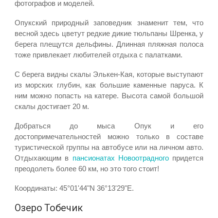
фотографов и моделей.
Опукский природный заповедник знаменит тем, что
весной здесь цветут редкие дикие тюльпаны Шренка, у
берега плещутся дельфины. Длинная пляжная полоса
тоже привлекает любителей отдыха с палатками.
С берега видны скалы Элькен-Кая, которые выступают
из морских глубин, как большие каменные паруса. К
ним можно попасть на катере. Высота самой большой
скалы достигает 20 м.
Добраться до мыса Опук и его
достопримечательностей можно только в составе
туристической группы на автобусе или на личном авто.
Отдыхающим в
пансионатах Новоотрадного
придется
преодолеть более 60 км, но это того стоит!
Координаты: 45°01'44"N 36°13'29"E.
Озеро Тобечик